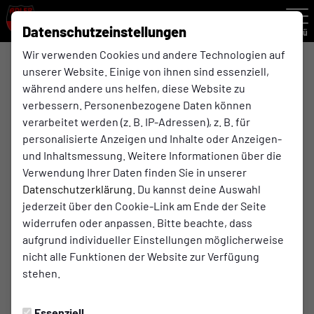
Datenschutzeinstellungen
Menü
Wir verwenden Cookies und andere Technologien auf
unserer Website. Einige von ihnen sind essenziell,
E-Jugend Rückrunde
während andere uns helfen, diese Website zu
E-Jugend
verbessern. Personenbezogene Daten können
verarbeitet werden (z. B. IP-Adressen), z. B. für
personalisierte Anzeigen und Inhalte oder Anzeigen-
Übersicht
Kader
Funktionsteam
Spielplan und E
und Inhaltsmessung. Weitere Informationen über die
Verwendung Ihrer Daten finden Sie in unserer
Spielplan
Datenschutzerklärung
. Du kannst deine Auswahl
Wettbewerb
jederzeit über den Cookie-Link am Ende der Seite
widerrufen oder anpassen. Bitte beachte, dass
aufgrund individueller Einstellungen möglicherweise
nicht alle Funktionen der Website zur Verfügung
Samstag
28. Feb. 2026
11:00 Uhr
stehen.
E-Jugend Rückrunde
Essenziell