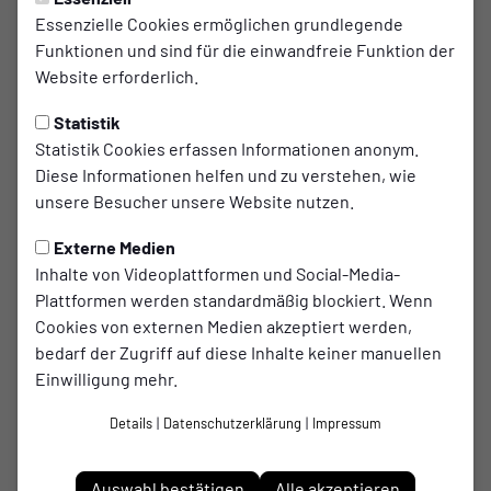
3:7
Essenzielle Cookies ermöglichen grundlegende
(2:3)
Funktionen und sind für die einwandfreie Funktion der
SpVgg. Erle 19
Adler Ellinghorst
E-Jugend
E-Jugend
Website erforderlich.
Spiel-Infos
Statistik
Statistik Cookies erfassen Informationen anonym.
Diese Informationen helfen und zu verstehen, wie
Samstag
07. März 2026
11:00 Uhr
E-Jugend Rückrunde
unsere Besucher unsere Website nutzen.
:
Externe Medien
Inhalte von Videoplattformen und Social-Media-
Adler Ellinghorst
Kickers Ückendorf
Plattformen werden standardmäßig blockiert. Wenn
E-Jugend
E-Jugend
Cookies von externen Medien akzeptiert werden,
bedarf der Zugriff auf diese Inhalte keiner manuellen
Spiel-Infos
Einwilligung mehr.
Samstag
21. März 2026
11:00 Uhr
Details
|
Datenschutzerklärung
|
Impressum
E-Jugend Rückrunde
Auswahl bestätigen
Alle akzeptieren