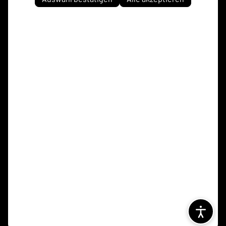
Adler Ellinghorst 1961 e.V. auf Social Media folgen
Jetzt unsere App downloaden
Kontakt
Impressum
Datenschutz
Cookies
© 2026 Adler Ellinghorst 1961 e.V.,
präsentiert von
ClubShare