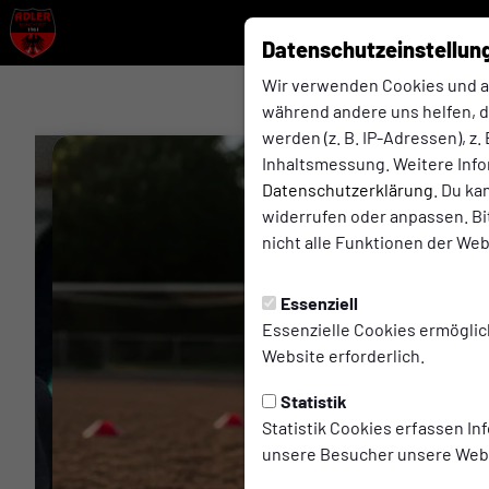
Datenschutzeinstellun
Wir verwenden Cookies und an
während andere uns helfen, 
werden (z. B. IP-Adressen), z
Inhaltsmessung. Weitere Info
Datenschutzerklärung
. Du ka
widerrufen oder anpassen. Bi
nicht alle Funktionen der We
Essenziell
Essenzielle Cookies ermöglic
Website erforderlich.
Statistik
Statistik Cookies erfassen I
unsere Besucher unsere Webs