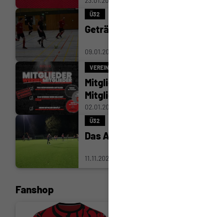
23.01.2026
Ü32
Getränke Krey Cup 2026
09.01.2026
VEREIN
Mitglieder werben
Mitglieder
02.01.2026
Ü32
Das Aus in Runde zwei.
11.11.2025
Fanshop