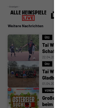
- Anzeigen -
Weitere Nachrichten
Ü32
Tai Wazee gegen
Schaffrath
22.04.2026
Ü32
Tai Wazee : Wacker
Gladbeck
01.04.2026
VEREIN
Große Ostereiersuche
beim Adler Ellinghorst