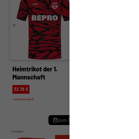
Heimtrikot der 1.
Badelatschen
Mannschaft
17,50 €
32,79 €
statt24,99 €
statt45,99 €
zum Fanshop
- Anzeigen -