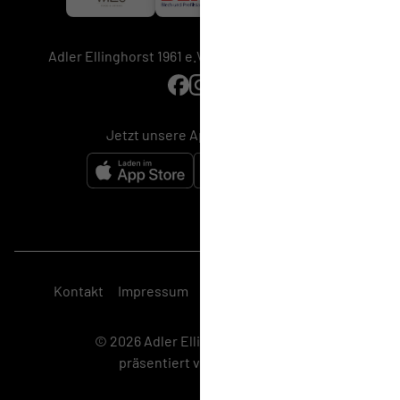
Adler Ellinghorst 1961 e.V. auf Social Media folgen
Jetzt unsere App downloaden
Kontakt
Impressum
Datenschutz
Cookies
© 2026 Adler Ellinghorst 1961 e.V.,
präsentiert von
ClubShare