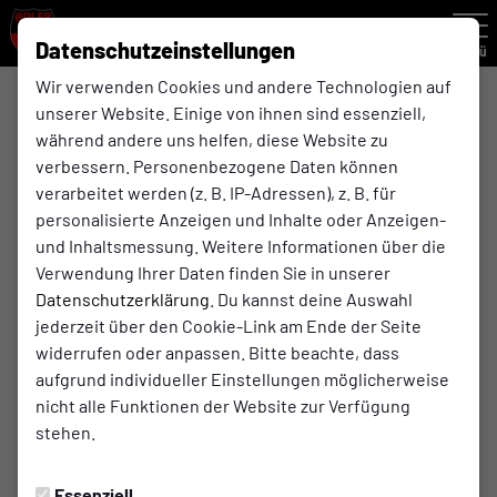
Datenschutzeinstellungen
Menü
Wir verwenden Cookies und andere Technologien auf
07.03.2026, 11:00 Uhr
E-Jugend Rückrunde , 2. Spieltag
unserer Website. Einige von ihnen sind essenziell,
während andere uns helfen, diese Website zu
verbessern. Personenbezogene Daten können
verarbeitet werden (z. B. IP-Adressen), z. B. für
Adler Ellinghorst
FC Kickers Ückendorf
personalisierte Anzeigen und Inhalte oder Anzeigen-
E-Jugend
E-Jugend
und Inhaltsmessung. Weitere Informationen über die
Verwendung Ihrer Daten finden Sie in unserer
00
00
00
00
Datenschutzerklärung
. Du kannst deine Auswahl
Tage
Std.
Min.
Sek.
jederzeit über den Cookie-Link am Ende der Seite
widerrufen oder anpassen. Bitte beachte, dass
aufgrund individueller Einstellungen möglicherweise
nicht alle Funktionen der Website zur Verfügung
stehen.
Spielort
REWE Beckmann Park
Essenziell