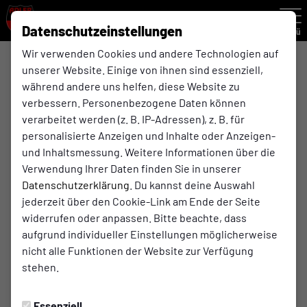
Datenschutzeinstellungen
Menü
Wir verwenden Cookies und andere Technologien auf
unserer Website. Einige von ihnen sind essenziell,
Kreisliga C
während andere uns helfen, diese Website zu
2. Mannschaft
verbessern. Personenbezogene Daten können
verarbeitet werden (z. B. IP-Adressen), z. B. für
personalisierte Anzeigen und Inhalte oder Anzeigen-
Übersicht
Kader
Funktionsteam
Spielplan und E
und Inhaltsmessung. Weitere Informationen über die
Verwendung Ihrer Daten finden Sie in unserer
Spielplan
Datenschutzerklärung
. Du kannst deine Auswahl
Saison
jederzeit über den Cookie-Link am Ende der Seite
widerrufen oder anpassen. Bitte beachte, dass
aufgrund individueller Einstellungen möglicherweise
nicht alle Funktionen der Website zur Verfügung
stehen.
Montag
10. Aug. 2026
15:00 Uhr
Kreisliga C
Essenziell