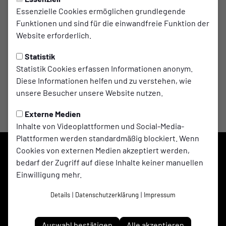
6:1
Essenzielle Cookies ermöglichen grundlegende
Funktionen und sind für die einwandfreie Funktion der
(2:0)
Scholven
Adler Ellinghorst
1. Mannschaft
2. Mannschaft
Website erforderlich.
Spiel-Infos
Statistik
Statistik Cookies erfassen Informationen anonym.
Diese Informationen helfen und zu verstehen, wie
unsere Besucher unsere Website nutzen.
Externe Medien
Inhalte von Videoplattformen und Social-Media-
Plattformen werden standardmäßig blockiert. Wenn
Cookies von externen Medien akzeptiert werden,
bedarf der Zugriff auf diese Inhalte keiner manuellen
Einwilligung mehr.
Details
|
Datenschutzerklärung
|
Impressum
Auswahl bestätigen
Alle akzeptieren