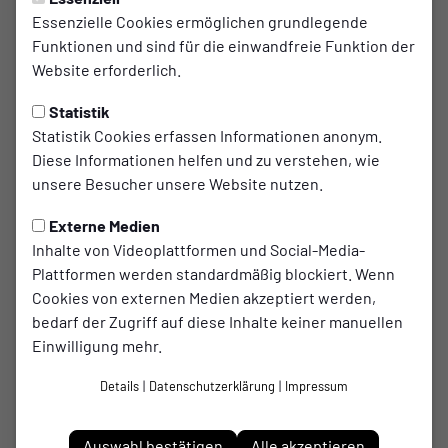
Essenzielle Cookies ermöglichen grundlegende
Trainingsauftakt der 1. und 2.
Funktionen und sind für die einwandfreie Funktion der
Mannschaft
Website erforderlich.
Statistik
Am Sonntag, den 9. Juli 2023, ist es endlich
Statistik Cookies erfassen Informationen anonym.
soweit! Der Trainingsauftakt für unsere 1. und 2.
Diese Informationen helfen und zu verstehen, wie
Mannschaft steht an. Um 13:30 Uhr treffen sich
unsere Besucher unsere Website nutzen.
alle Spieler am Kröger Park, um gemeinsam in die
Vorbereitung für die neue Saison zu starten.
Externe Medien
Inhalte von Videoplattformen und Social-Media-
Plattformen werden standardmäßig blockiert. Wenn
Nach einer lockeren Trainingseinheit erwartet beide
Cookies von externen Medien akzeptiert werden,
Mannschaften ein gemütliches Grillen. Dabei haben alle
bedarf der Zugriff auf diese Inhalte keiner manuellen
Spieler die Gelegenheit, sich auszutauschen, den
Einwilligung mehr.
Teamgeist zu stärken und die Vorfreude auf die kommende
Saison zu teilen.
Details
|
Datenschutzerklärung
|
Impressum
Wir laden auch interessierte Spieler herzlich ein, an diesem
besonderen Tag vorbeizukommen und sich unserem Verein
Auswahl bestätigen
Alle akzeptieren