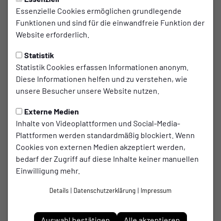
Dienstag, 31.12.2024 14:43 Uhr
|
Marvin Katzewski
Essenzielle Cookies ermöglichen grundlegende
Funktionen und sind für die einwandfreie Funktion der
Sparkassen Hallenmaster
Website erforderlich.
2024/2025
Statistik
Erste Teilnahme an der
Statistik Cookies erfassen Informationen anonym.
Hallenkreismeisterschaft – Ein spannendes
Diese Informationen helfen und zu verstehen, wie
Debüt für Tai Wazee
unsere Besucher unsere Website nutzen.
Am 28.12.2024 war es soweit: Tai Wazee nahm
Externe Medien
erstmals an der Hallenkreismeisterschaft in der
Inhalte von Videoplattformen und Social-Media-
Schürenkamphalle teil. In Gruppe B trafen wir auf
Plattformen werden standardmäßig blockiert. Wenn
Cookies von externen Medien akzeptiert werden,
starke Gegner: SSV Buer, YEG Hassel, FC Horst 59
bedarf der Zugriff auf diese Inhalte keiner manuellen
und SpVgg Middelich-Resse.An der Seitenlinie
Einwilligung mehr.
führte unser Geburtstagskind Pascal Keller die
Mannschaft als Trainer. Unterstützt wurde er von
Details
|
Datenschutzerklärung
|
Impressum
Obmann Katzewski, der trotz seiner
Augenverletzung, die ihn vorerst ausfallen lässt,
Auswahl bestätigen
Alle akzeptieren