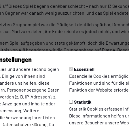
Hüls**Dieses Spiel begann denkbar schlecht – nach nur 13 Sekun
ken Gegner war danach wenig auszurichten, und das Spiel endete 
 letzten Gruppenspiel war die Müdigkeit deutlich spürbar. Dennoch
aus Marl zu erzielen. Am Ende reichte es jedoch nicht, und wir v
inem Spiel aufgegeben und stets gekämpft, doch die Erwartungen
ltnis von 4:8 beendeten wir die Gruppenphase auf Platz 4. Bes
en beiden Spielen verloren haben, standen später im Finale. Tro
nstellungen
s Spaß und, was am wichtigsten ist, es gab keine Verletzungen
ies und andere Technologien
Essenziell
er ersten Pokalrunde gegen Horst 08, und wir freuen uns bereits
 Einige von ihnen sind
Essenzielle Cookies ermögli
andere uns helfen, diese
Funktionen und sind für die 
ern. Personenbezogene Daten
Funktion der Website erforder
erden (z. B. IP-Adressen), z.
Statistik
te Anzeigen und Inhalte oder
Statistik Cookies erfassen I
ltsmessung. Weitere
Diese Informationen helfen u
die Verwendung Ihrer Daten
unsere Besucher unsere Webs
r
Datenschutzerklärung
. Du