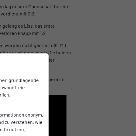
den lag unsere Mannschaft bereits
verdient mit 0:3.
 gelang es Liss, das erste
erloren knapp mit 1:2.
 wurden nicht ganz erfüllt. Mit
onders erwähnenswert: Die beiden
tz des Ausscheidens in der
.
 auf die kommenden Turniere im
chen grundlegende
einwandfreie
lich.
nformationen anonym.
nd zu verstehen, wie
ite nutzen.