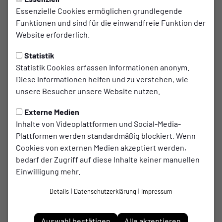
Essenzielle Cookies ermöglichen grundlegende
„Mannschaft des Jahres“ in
Funktionen und sind für die einwandfreie Funktion der
Gladbeck!
Website erforderlich.
Statistik
Ein wunderbarer Erfolg und eine tolle
Statistik Cookies erfassen Informationen anonym.
Auszeichnung für unsere Inklusionsmannschaft:
Diese Informationen helfen und zu verstehen, wie
Bei der gestrigen Veranstaltung „Sport goes Party“,
unsere Besucher unsere Website nutzen.
organisiert von der Stadt Gladbeck, konnte unser
Team den Pokal in der Kategorie „Mannschaft des
Externe Medien
Inhalte von Videoplattformen und Social-Media-
Jahres“ mit nach Hause nehmen!
Plattformen werden standardmäßig blockiert. Wenn
Cookies von externen Medien akzeptiert werden,
Bereits letztes Jahr war unsere Inklusionsmannschaft für
bedarf der Zugriff auf diese Inhalte keiner manuellen
diesen Preis nominiert, doch damals hat es knapp nicht
Einwilligung mehr.
gereicht. Diesmal jedoch hat das Team alle überzeugt und
den wohlverdienten Titel gewonnen. Diese Auszeichnung
Details
|
Datenschutzerklärung
|
Impressum
ist ein weiterer Höhepunkt für unsere Mannschaft, die vor
wenigen Wochen schon ihr erstes großes Turnier in
Auswahl bestätigen
Alle akzeptieren