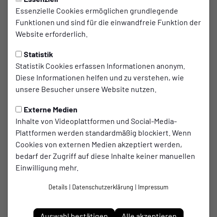
Essenzielle Cookies ermöglichen grundlegende
Adler Ellinghorst 1961 II
Funktionen und sind für die einwandfreie Funktion der
triumphiert über Wacker
Website erforderlich.
Gladbeck
Statistik
Statistik Cookies erfassen Informationen anonym.
Adler Ellinghorst 1961 II setzte ein
Diese Informationen helfen und zu verstehen, wie
beeindruckendes Zeichen und bezwang Wacker
unsere Besucher unsere Website nutzen.
Gladbeck II mit einem überzeugenden 5:2-Sieg.
Externe Medien
Die Erwartungen an Adler Ellinghorst 1961 II
Inhalte von Videoplattformen und Social-Media-
wurden mehr als erfüllt.
Plattformen werden standardmäßig blockiert. Wenn
Cookies von externen Medien akzeptiert werden,
bedarf der Zugriff auf diese Inhalte keiner manuellen
Schon in der 15. Minute brachte George-Robert Paun Adler
Einwilligung mehr.
Ellinghorst 1961 II in Führung und setzte den ersten Schritt
für einen erfolgreichen Tag. Trotz des frühen Ausfalls von
Details
|
Datenschutzerklärung
|
Impressum
Ali Ibrahim, der in der 15. Minute durch Stefan Hoff ersetzt
wurde, behielt Adler Ellinghorst 1961 II die Oberhand. Brian
Schmitz erhöhte das Ergebnis in der 22. Minute auf 2:0 für
Auswahl bestätigen
Alle akzeptieren