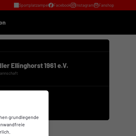
Sportplatzampel
Facebook
Instagram
Fanshop
ion
ler Ellinghorst 1961 e.V.
Mannschaft
chen grundlegende
einwandfreie
lich.