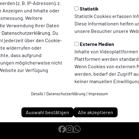
erden (z. B. IP-Adressen), z.
Statistik
te Anzeigen und Inhalte oder
Statistik Cookies erfassen I
ltsmessung. Weitere
Diese Informationen helfen u
die Verwendung Ihrer Daten
unsere Besucher unsere Webs
r
Datenschutzerklärung
. Du
l jederzeit über den Cookie-
Externe Medien
ite widerrufen oder
Inhalte von Videoplattformen
chte, dass aufgrund
Plattformen werden standard
llungen möglicherweise nicht
Wenn Cookies von externen M
 Website zur Verfügung
werden, bedarf der Zugriff au
keiner manuellen Einwilligun
Details
|
Datenschutzerklärung
|
Impressum
Auswahl bestätigen
Alle akzeptieren
Adler Ellinghorst 1961 e.V. auf Social Media folgen