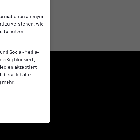
nformationen anonym.
nd zu verstehen, wie
ite nutzen.
 und Social-Media-
mäßig blockiert.
edien akzeptiert
f diese Inhalte
g mehr.