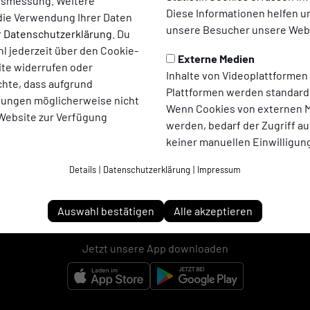
ltsmessung. Weitere
Diese Informationen helfen u
die Verwendung Ihrer Daten
unsere Besucher unsere Webs
r
Datenschutzerklärung
. Du
l jederzeit über den Cookie-
Externe Medien
ite widerrufen oder
Inhalte von Videoplattformen
chte, dass aufgrund
Plattformen werden standard
llungen möglicherweise nicht
Wenn Cookies von externen M
 Website zur Verfügung
werden, bedarf der Zugriff au
keiner manuellen Einwilligun
Details
|
Datenschutzerklärung
|
Impressum
Adler Ellinghorst 1961 e.V. auf Social Media folgen
Auswahl bestätigen
Alle akzeptieren
Jetzt unsere App downloaden