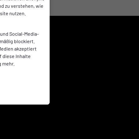
nd zu verstehen, wie
ite nutzen.
 und Social-Media-
mäßig blockiert.
edien akzeptiert
f diese Inhalte
g mehr.