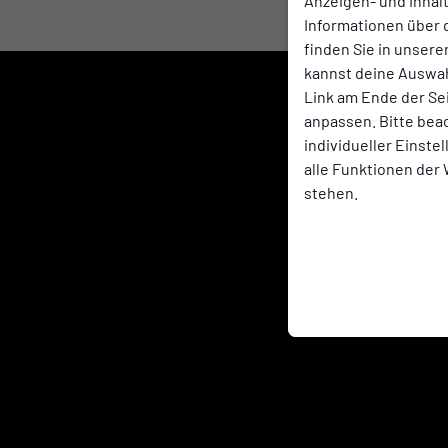
Anzeigen- und Inha
Informationen über 
finden Sie in unsere
kannst deine Auswah
Link am Ende der Se
anpassen. Bitte bea
individueller Einste
alle Funktionen der
stehen.