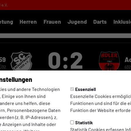
1 e.V.
etung
Herren
Frauen
Jugend
Darts
Inklus
0:2
59
Ad
Ü32
ü32
(0:2)
nstellungen
ies und andere Technologien
Essenziell
 Einige von ihnen sind
Essenzielle Cookies ermögli
andere uns helfen, diese
Funktionen und sind für die 
ern. Personenbezogene Daten
Funktion der Website erforder
erden (z. B. IP-Adressen), z.
Statistik
te Anzeigen und Inhalte oder
Statistik Cookies erfassen I