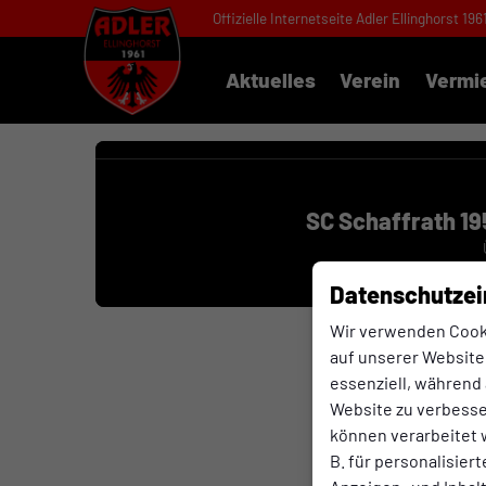
Offizielle Internetseite Adler Ellinghorst 196
Aktuelles
Verein
Vermi
SC Schaffrath 19
Datenschutzei
Wir verwenden Cook
auf unserer Website.
essenziell, während 
Website zu verbess
können verarbeitet w
B. für personalisier