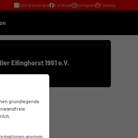
Sportplatzampel
Facebook
Instagram
Fanshop
ion
ler Ellinghorst 1961 e.V.
chen grundlegende
einwandfreie
lich.
nformationen anonym.