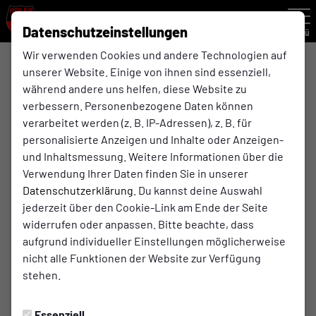
Datenschutzeinstellungen
Menü
Wir verwenden Cookies und andere Technologien auf
unserer Website. Einige von ihnen sind essenziell,
während andere uns helfen, diese Website zu
2:7
verbessern. Personenbezogene Daten können
(1:6)
Rhenania Bottrop
Adler Ellinghorst 1961 e.V.
verarbeitet werden (z. B. IP-Adressen), z. B. für
U23
1. Mannschaft
personalisierte Anzeigen und Inhalte oder Anzeigen-
und Inhaltsmessung. Weitere Informationen über die
Verwendung Ihrer Daten finden Sie in unserer
Datenschutzerklärung
. Du kannst deine Auswahl
Spielort
jederzeit über den Cookie-Link am Ende der Seite
widerrufen oder anpassen. Bitte beachte, dass
5Minds Arena
aufgrund individueller Einstellungen möglicherweise
Im Blankenfeld 7a
nicht alle Funktionen der Website zur Verfügung
46238 Bottrop
stehen.
Wegbeschreibung
Essenziell