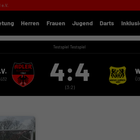
1 e.V.
etung
Herren
Frauen
Jugend
Darts
Inklus
Testspiel
Testspiel
4:4
.V.
W
ü32
Ü3
(3:2)