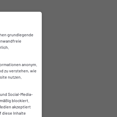
er
chen grundlegende
einwandfreie
lich.
nformationen anonym.
nd zu verstehen, wie
ite nutzen.
 und Social-Media-
mäßig blockiert.
edien akzeptiert
f diese Inhalte