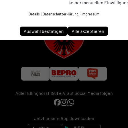
keiner manuellen Einwilligun
Details
|
Datenschutzerklärung
|
Impressum
Auswahl bestätigen
Alle akzeptieren
Adler Ellinghorst 1961 e.V. auf Social Media folgen
Jetzt unsere App downloaden