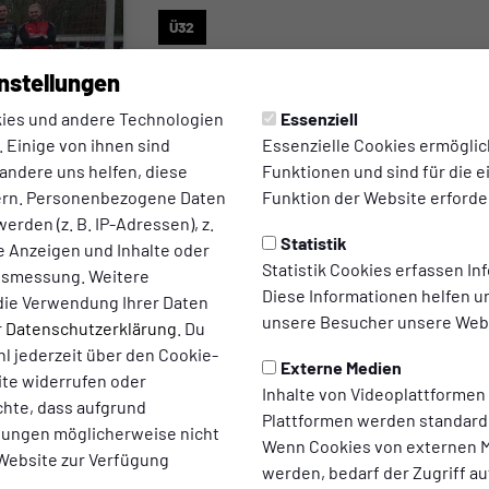
Ü32
Tai Wazee : Wack
nstellungen
Gladbeck
ies und andere Technologien
Essenziell
 Einige von ihnen sind
Essenzielle Cookies ermögli
andere uns helfen, diese
Funktionen und sind für die 
ern. Personenbezogene Daten
Funktion der Website erforder
zum Artikel
erden (z. B. IP-Adressen), z.
Statistik
te Anzeigen und Inhalte oder
Statistik Cookies erfassen I
ltsmessung. Weitere
Diese Informationen helfen u
die Verwendung Ihrer Daten
unsere Besucher unsere Webs
r
Datenschutzerklärung
. Du
l jederzeit über den Cookie-
Externe Medien
ite widerrufen oder
Inhalte von Videoplattformen
chte, dass aufgrund
Plattformen werden standard
llungen möglicherweise nicht
Wenn Cookies von externen M
 Website zur Verfügung
werden, bedarf der Zugriff au