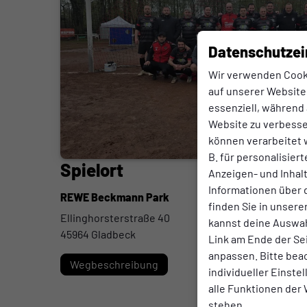
Datenschutzei
Wir verwenden Cook
auf unserer Website.
essenziell, während 
Website zu verbess
können verarbeitet w
B. für personalisier
Spielort
Anzeigen- und Inha
Informationen über 
REWE Beckmann Park
finden Sie in unsere
Ellinghorsterstraße 40
kannst deine Auswah
45964 Gladbeck
Link am Ende der Se
anpassen. Bitte bea
Wegbeschreibung
individueller Einste
alle Funktionen der
stehen.