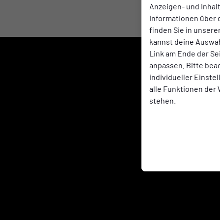
Anzeigen- und Inha
Informationen über 
finden Sie in unsere
kannst deine Auswah
Link am Ende der Se
anpassen. Bitte bea
individueller Einste
alle Funktionen der
stehen.