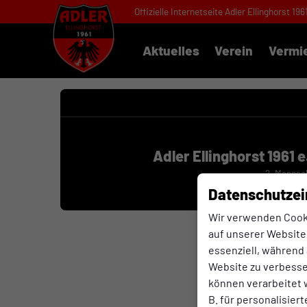
Offizielle Internetseite Adler Ellinghorst 196
Aktuelles
Verein
Vermi
Adler Ellinghorst 1961 e
2. Mannsc
Datenschutzei
Wir verwenden Cook
auf unserer Website.
essenziell, während 
Website zu verbess
können verarbeitet w
B. für personalisier