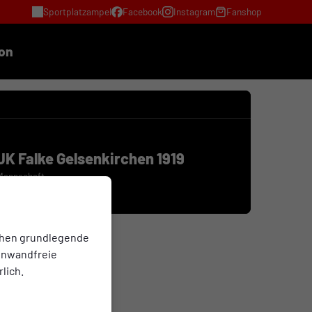
Sportplatzampel
Facebook
Instagram
Fanshop
ion
JK Falke Gelsenkirchen 1919
 Mannschaft
chen grundlegende
einwandfreie
lich.