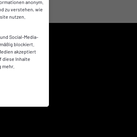
nformationen anonym.
nd zu verstehen, wie
ite nutzen.
 und Social-Media-
mäßig blockiert.
edien akzeptiert
f diese Inhalte
g mehr.