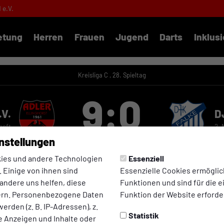
1 e.V.
etung
Herren
Frauen
Jugend
Darts
Inklus
Kreisliga C , 28. Spieltag
9:0
.V.
D
haft
2.
(5:0)
nstellungen
ies und andere Technologien
Essenziell
 Einige von ihnen sind
Essenzielle Cookies ermögli
andere uns helfen, diese
Funktionen und sind für die 
ern. Personenbezogene Daten
Funktion der Website erforder
erden (z. B. IP-Adressen), z.
Statistik
te Anzeigen und Inhalte oder