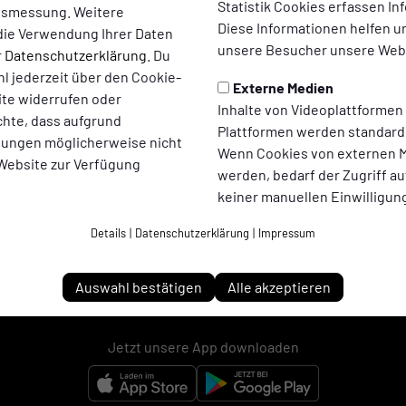
Statistik Cookies erfassen I
ltsmessung. Weitere
Diese Informationen helfen u
die Verwendung Ihrer Daten
unsere Besucher unsere Webs
r
Datenschutzerklärung
. Du
l jederzeit über den Cookie-
Externe Medien
ite widerrufen oder
Inhalte von Videoplattformen
chte, dass aufgrund
Plattformen werden standard
llungen möglicherweise nicht
Wenn Cookies von externen M
 Website zur Verfügung
werden, bedarf der Zugriff au
keiner manuellen Einwilligun
Details
|
Datenschutzerklärung
|
Impressum
Adler Ellinghorst 1961 e.V. auf Social Media folgen
Auswahl bestätigen
Alle akzeptieren
Jetzt unsere App downloaden