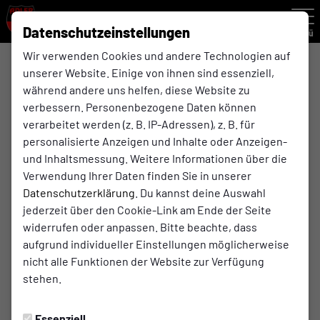
Datenschutzeinstellungen
Menü
Wir verwenden Cookies und andere Technologien auf
F-Jugend Rückrunde , 6. Spieltag
unserer Website. Einige von ihnen sind essenziell,
während andere uns helfen, diese Website zu
verbessern. Personenbezogene Daten können
0:0
verarbeitet werden (z. B. IP-Adressen), z. B. für
(0:0)
Adler Ellinghorst
TSV Feldhausen 66
personalisierte Anzeigen und Inhalte oder Anzeigen-
F-Jugend
F-Jugend
und Inhaltsmessung. Weitere Informationen über die
Verwendung Ihrer Daten finden Sie in unserer
Datenschutzerklärung
. Du kannst deine Auswahl
jederzeit über den Cookie-Link am Ende der Seite
Spielort
widerrufen oder anpassen. Bitte beachte, dass
aufgrund individueller Einstellungen möglicherweise
REWE Beckmann Park
nicht alle Funktionen der Website zur Verfügung
Ellinghorsterstraße 40
stehen.
45964 Gladbeck
Wegbeschreibung
Essenziell