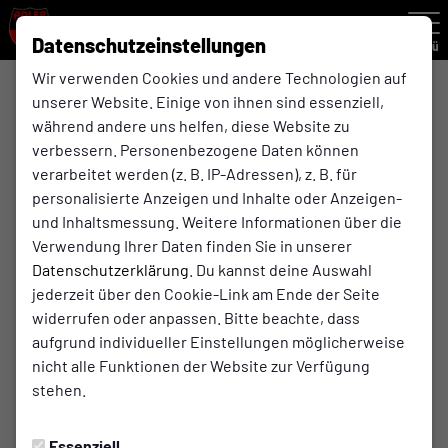
Datenschutzeinstellungen
Menü
Wir verwenden Cookies und andere Technologien auf
F-Jugend Rückrunde , 3. Spieltag
unserer Website. Einige von ihnen sind essenziell,
während andere uns helfen, diese Website zu
verbessern. Personenbezogene Daten können
0:0
verarbeitet werden (z. B. IP-Adressen), z. B. für
SV Horst-Emscher 08
(0:0)
Adler Ellinghorst
personalisierte Anzeigen und Inhalte oder Anzeigen-
F-Jugend
F-Jugend
und Inhaltsmessung. Weitere Informationen über die
Verwendung Ihrer Daten finden Sie in unserer
Datenschutzerklärung
. Du kannst deine Auswahl
jederzeit über den Cookie-Link am Ende der Seite
Spielort
widerrufen oder anpassen. Bitte beachte, dass
aufgrund individueller Einstellungen möglicherweise
Auf dem Schollbruch (Kunstrasen)
nicht alle Funktionen der Website zur Verfügung
Auf dem Schollbruch 58
stehen.
45899 Gelsenkirchen
Wegbeschreibung
Essenziell