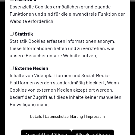
Essenzielle Cookies ermöglichen grundlegende
Funktionen und sind für die einwandfreie Funktion der
Website erforderlich.
Statistik
Statistik Cookies erfassen Informationen anonym.
Diese Informationen helfen und zu verstehen, wie
unsere Besucher unsere Website nutzen.
Adler Ellinghorst 1961 e.V. auf Social Media folgen
Externe Medien
Inhalte von Videoplattformen und Social-Media-
Plattformen werden standardmäßig blockiert. Wenn
Cookies von externen Medien akzeptiert werden,
Jetzt unsere App downloaden
bedarf der Zugriff auf diese Inhalte keiner manuellen
Einwilligung mehr.
Details
|
Datenschutzerklärung
|
Impressum
Auswahl bestätigen
Alle akzeptieren