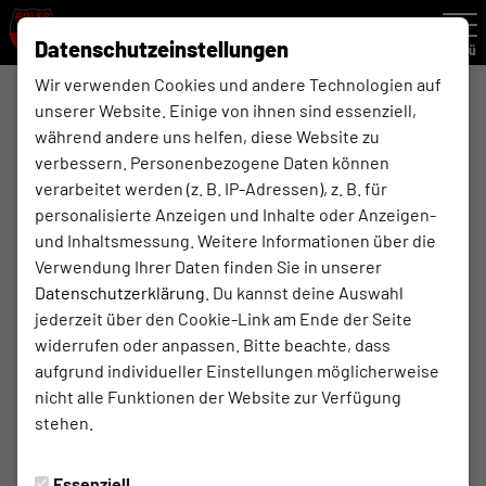
Datenschutzeinstellungen
Menü
Wir verwenden Cookies und andere Technologien auf
Kreisliga A , 20. Spieltag
unserer Website. Einige von ihnen sind essenziell,
während andere uns helfen, diese Website zu
verbessern. Personenbezogene Daten können
3:0
verarbeitet werden (z. B. IP-Adressen), z. B. für
Viktoria Resse
(0:0)
Adler Ellinghorst 1961 e.V.
personalisierte Anzeigen und Inhalte oder Anzeigen-
1. Mannschaft
1. Mannschaft
und Inhaltsmessung. Weitere Informationen über die
Verwendung Ihrer Daten finden Sie in unserer
Datenschutzerklärung
. Du kannst deine Auswahl
jederzeit über den Cookie-Link am Ende der Seite
widerrufen oder anpassen. Bitte beachte, dass
aufgrund individueller Einstellungen möglicherweise
nicht alle Funktionen der Website zur Verfügung
stehen.
Essenziell