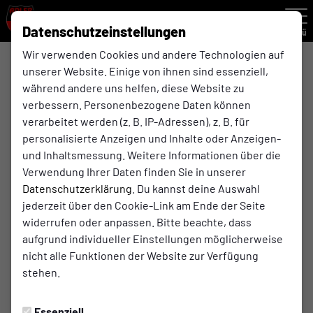
Datenschutzeinstellungen
Menü
Wir verwenden Cookies und andere Technologien auf
Kreisliga A , 12. Spieltag
unserer Website. Einige von ihnen sind essenziell,
während andere uns helfen, diese Website zu
verbessern. Personenbezogene Daten können
2:3
verarbeitet werden (z. B. IP-Adressen), z. B. für
(0:0)
Adler Ellinghorst
SV Preußen Sutum
personalisierte Anzeigen und Inhalte oder Anzeigen-
1. Mannschaft
1. Mannschaft
und Inhaltsmessung. Weitere Informationen über die
Verwendung Ihrer Daten finden Sie in unserer
Datenschutzerklärung
. Du kannst deine Auswahl
jederzeit über den Cookie-Link am Ende der Seite
Spielort
widerrufen oder anpassen. Bitte beachte, dass
aufgrund individueller Einstellungen möglicherweise
REWE Beckmann Park
nicht alle Funktionen der Website zur Verfügung
Ellinghorsterstraße 40
stehen.
45964 Gladbeck
Wegbeschreibung
Essenziell